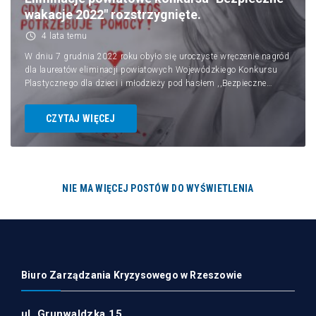
Obronność
wakacje 2022" rozstrzygnięte.
4 lata temu
Kontakt
W dniu 7 grudnia 2022 roku obyło się uroczyste wręczenie nagród
dla laureatów eliminacji powiatowych Wojewódzkiego Konkursu
Plastycznego dla dzieci i młodzieży pod hasłem ,,Bezpieczne…
CZYTAJ WIĘCEJ
NIE MA WIĘCEJ POSTÓW DO WYŚWIETLENIA
Biuro Zarządzania Kryzysowego w Rzeszowie
ul. Grunwaldzka 15