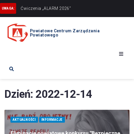
Ćwiczenia „ALARM 2026”
Uwaga UPAŁY
UWAGA:
Powiatowe Centrum Zarządzania
Powiatowego
Start
Ostrzeżenia
Dzień:
2022-12-14
Zarządzanie Kryzysowe
AKTUALNOŚCI
INFORMACJE
Obrona cywilna
Eliminacje powiatowe konkursu "Bezpieczne