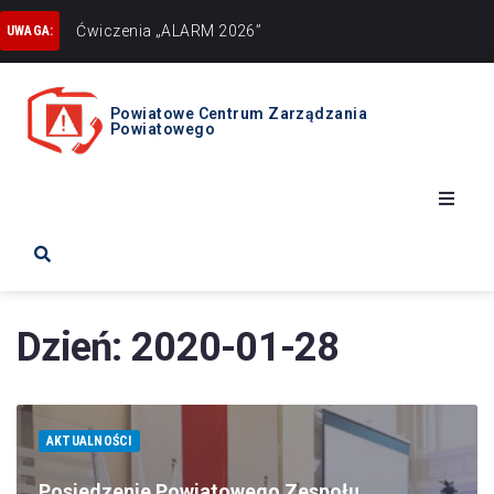
Ćwiczenia „ALARM 2026”
Uwaga UPAŁY
UWAGA:
Powiatowe Centrum Zarządzania
Powiatowego
Start
Ostrzeżenia
Dzień:
2020-01-28
Zarządzanie Kryzysowe
AKTUALNOŚCI
Obrona cywilna
Posiedzenie Powiatowego Zespołu