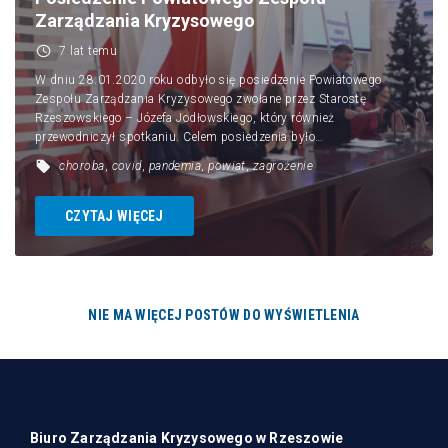
Obronność
Zarządzania Kryzysowego
7 lat temu
Kontakt
W dniu 28.01.2020 roku odbyło się posiedzenie Powiatowego
Zespołu Zarządzania Kryzysowego zwołane przez Starostę
Rzeszowskiego – Józefa Jodłowskiego, który również
przewodniczył spotkaniu. Celem posiedzenia było…
choroba
,
covid
,
pandemia
,
powiat
,
zagrożenie
CZYTAJ WIĘCEJ
NIE MA WIĘCEJ POSTÓW DO WYŚWIETLENIA
Biuro Zarządzania Kryzysowego w Rzeszowie