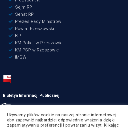
Prezydent RP
Sejm RP
Senat RP
Prezes Rady Ministrów
Powiat Rzeszowski
BIP
KM Policji w Rzeszowie
KM PSP w Rzeszowie
IMGW
Biuletyn Informacji Publicznej
Używamy plików cookie na naszej stronie internetowej,
© Copyright 2020
aby zapewnić najbardziej odpowiednie wrażenia dzięki
Wszelkie prawa zastrzeżone
zapamiętywaniu preferencji i powtarzaniu wizyt. Klikając