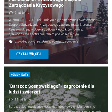
Obronność
Zarządzania Kryzysowego
7 lat temu
Kontakt
W dniu 28.01.2020 roku odbyło się posiedzenie Powiatowego
Zespołu Zarządzania Kryzysowego zwołane przez Starostę
Rzeszowskiego – Józefa Jodłowskiego, który również
przewodniczył spotkaniu. Celem posiedzenia było…
choroba
,
covid
,
pandemia
,
powiat
,
zagrożenie
CZYTAJ WIĘCEJ
KOMUNIKATY
"Barszcz Sosnowskiego" - zagrożenie dla
ludzi i zwierząt
11 lat temu
Barszcz Sosnowskiego (Heracleum sosnowskyi Manden.), to
groźna dla ludzi roślina, powodująca przede wszystkim oparzenia