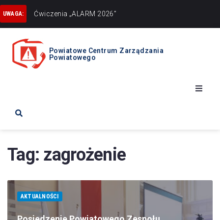
Uwaga
UWAGA:
Powiatowe Centrum Zarządzania
Powiatowego
Start
Ostrzeżenia
Tag:
zagrożenie
Zarządzanie Kryzysowe
AKTUALNOŚCI
Obrona cywilna
Posiedzenie Powiatowego Zespołu